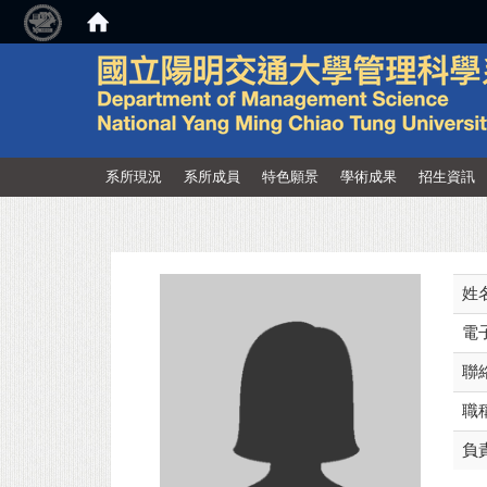
:::
系所現況
系所成員
特色願景
學術成果
招生資訊
姓
電
聯
職
負