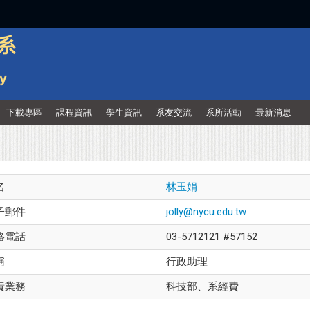
:::
下載專區
課程資訊
學生資訊
系友交流
系所活動
最新消息
名
林玉娟
子郵件
jolly@nycu.edu.tw
絡電話
03-5712121 #57152
稱
行政助理
責業務
科技部、系經費