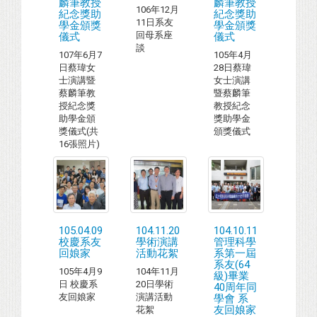
麟筆教授
麟筆教授
106年12月
紀念獎助
紀念獎助
11日系友
學金頒獎
學金頒獎
回母系座
儀式
儀式
談
107年6月7
105年4月
日蔡瑋女
28日蔡瑋
士演講暨
女士演講
蔡麟筆教
暨蔡麟筆
授紀念獎
教授紀念
助學金頒
獎助學金
獎儀式(共
頒獎儀式
16張照片)
105.04.09
104.11.20
104.10.11
校慶系友
學術演講
管理科學
回娘家
活動花絮
系第一屆
系友(64
105年4月9
104年11月
級)畢業
日 校慶系
20日學術
40周年同
友回娘家
演講活動
學會 系
友回娘家
花絮