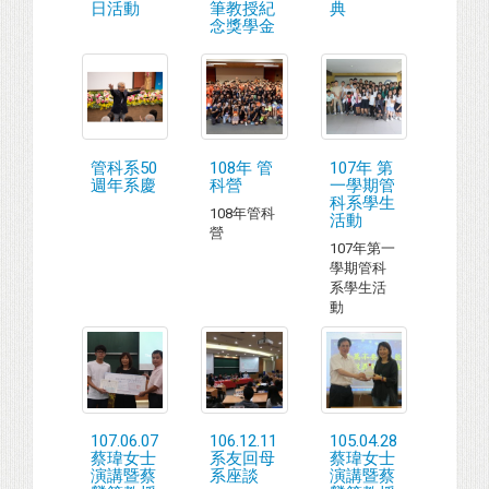
日活動
筆教授紀
典
念獎學金
管科系50
108年 管
107年 第
週年系慶
科營
一學期管
科系學生
108年管科
活動
營
107年第一
學期管科
系學生活
動
107.06.07
106.12.11
105.04.28
蔡瑋女士
系友回母
蔡瑋女士
演講暨蔡
系座談
演講暨蔡