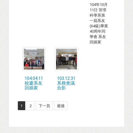
104年10月
11日 管理
科學系第
一屆系友
(64級)畢業
40周年同
學會 系友
回娘家
104.04.11
103.12.31
校慶系友
系務會議
回娘家
合影
1
2
下一頁
最後