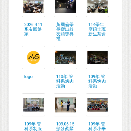
2026.4.11
黃國倫學
114學年
系友回娘
長傑出校
度碩士班
家
友頒獎典
新生茶會
禮
logo
110年 管
109年 管
科系烤肉
科系烤肉
活動
活動
109年 管
109.06.15
109年 管
科系制服
頒發蔡麟
科系小畢