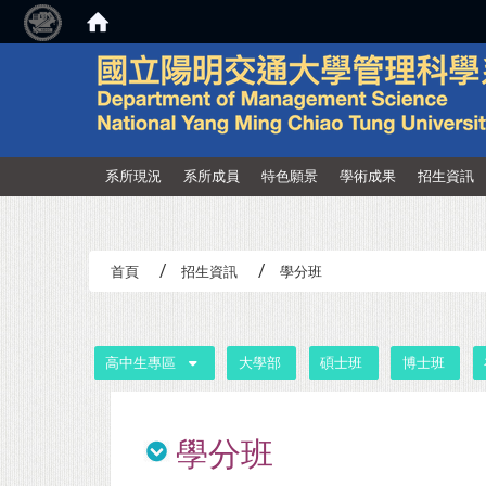
:::
系所現況
系所成員
特色願景
學術成果
招生資訊
首頁
招生資訊
學分班
:::
高中生專區
大學部
碩士班
博士班
學分班