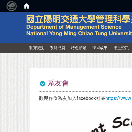
:::
系所現況
系所成員
特色願景
學術成果
招生資訊
系友會
歡迎各位系友加入facebook社團
https://ww