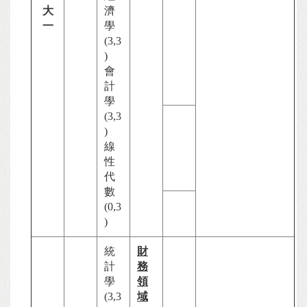
大
濟
一
學
(3,3
)
會
計
學
(3,3
)
線
性
代
數
(0,3
)
統
財
計
務
學
領
(3,3
域