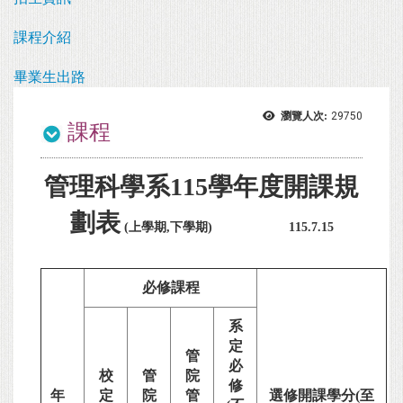
課程介紹
畢業生出路
瀏覽人次:
29750
課程
管理科學系115學年度開課規
劃表
(上學期,下學期)
115.7.15
必修課程
系
定
管
必
校
管
院
修
年
定
院
管
選修開課學分(至