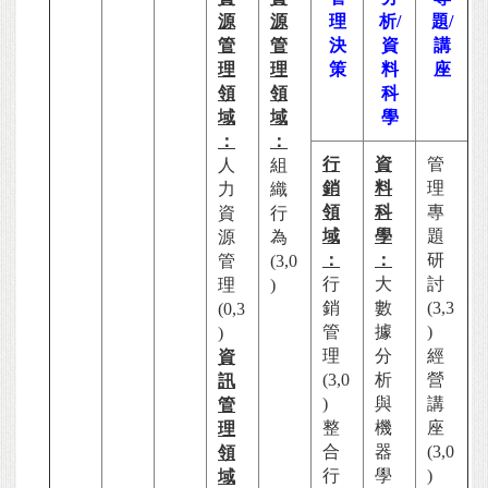
源
源
理
析/
題/
管
管
決
資
講
理
理
策
料
座
領
領
科
域
域
學
：
：
行
資
管
人
組
銷
料
理
力
織
領
科
專
資
行
域
學
題
源
為
：
：
研
管
(3,0
行
大
討
理
)
銷
數
(3,3
(0,3
管
據
)
)
理
分
經
資
(3,0
析
營
訊
)
與
講
管
整
機
座
理
合
器
(3,0
領
行
學
)
域