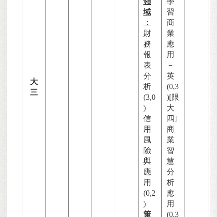
領
學
域
習
：
商
財
業
務
應
報
用
表
－
分
英
大
析
(0,3
三
(3,0
)[限
)
大
信
四]
用
商
風
業
險
智
與
慧
應
分
用
析
(0,2
應
)
用
策
(0,3