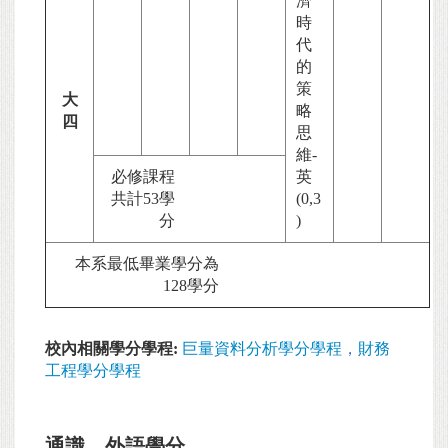
濟
時
代
的
策
大
略
四
思
維-
必修課程
英
共計53學
(0,3
分
)
本系最低畢業學分為
128學分
校內相關學分學程:
巨量資料分析學分學程
，
財務
工程學分學程
通識、外語學分