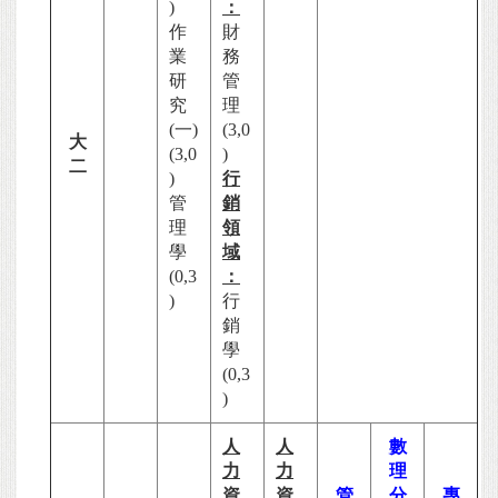
)
：
作
財
業
務
研
管
究
理
(一)
(3,0
大
(3,0
)
二
)
行
管
銷
理
領
學
域
(0,3
：
)
行
銷
學
(0,3
)
人
人
數
力
力
理
資
資
管
分
專