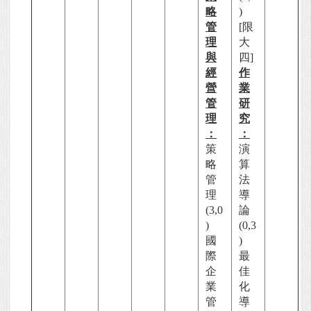
略
)
管
[限
理
大
與
四]
經
作
營
業
管
研
理
究
：
：
策
演
略
算
管
法
理
導
(3,0
論
)
(0,3
國
)
際
最
企
佳
業
化
管
導