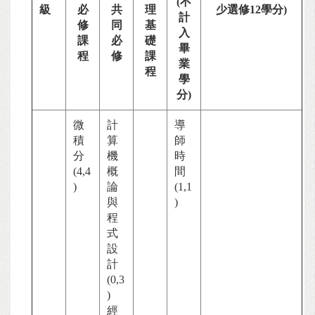
(不
級
必
共
理
少選修12學分)
計
修
同
基
入
課
必
礎
畢
程
修
課
業
程
學
分)
微
計
導
積
算
師
分
機
時
(4,4
概
間
)
論
(1,1
與
)
程
式
設
計
(0,3
)
經