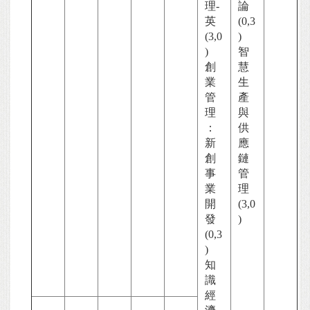
理-
論
英
(0,3
(3,0
)
)
智
創
慧
業
生
管
產
理
與
：
供
新
應
創
鏈
事
管
業
理
開
(3,0
發
)
(0,3
)
知
識
經