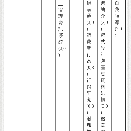
銷
習
自
：
溝
簡
我
管
通
介
領
理
(3,0
(3,0
導
資
)
)
(3,0
訊
消
程
)
系
費
式
統
者
設
(3,0
行
計
)
為
與
(0,3
基
)
礎
行
資
銷
料
研
結
究
構
(0,3
(3,0
)
)
財
機
務
器