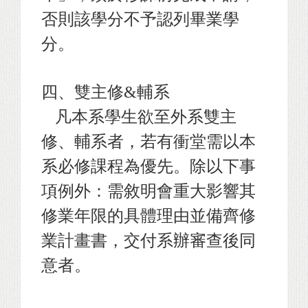
否則該學分不予認列畢業學
分。
四、雙主修&輔系
凡本系學生欲至外系雙主
修
、輔系者，若有衝堂需以本
系必修課程為優
先。
除以下事
項例外：需敘明會重大影響其
修業年限的具體理由並備齊修
業計
畫書，交付系辦審查後同
意者。