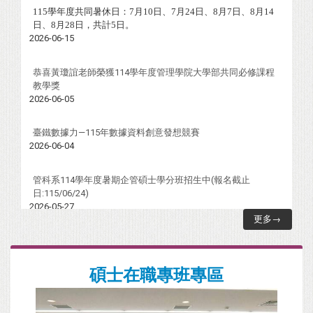
115
學年度共同暑休日：
7
月
10
日
、
7
月
24
日
、
8
月
7
日
、
8
月
14
日
、
8
月
28
日
，共計
5
日。
2026-06-15
恭喜黃瓊誼老師榮獲114學年度管理學院大學部共同必修課程
教學獎
2026-06-05
臺鐵數據力—115年數據資料創意發想競賽
2026-06-04
管科系114學年度暑期企管碩士學分班招生中(報名截止
日:115/06/24)
2026-05-27
更多→
國立陽明交通大學管理科學系115學年度大學申請入學口試時
間表
2026-05-15
碩士在職專班專區
國立陽明交通大學管理科學系115學年度大學部招生口試時間