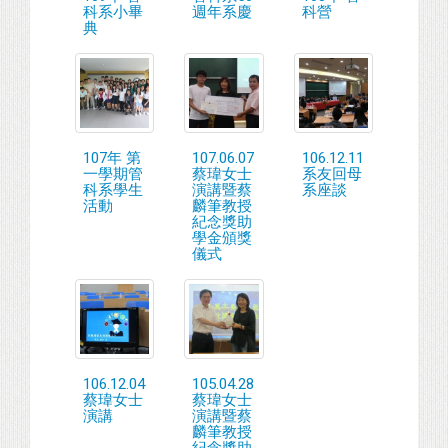
科系小畢
週年系慶
科營
典
107年 第
107.06.07
106.12.11
一學期管
蔡瑋女士
系友回母
科系學生
演講暨蔡
系座談
活動
麟筆教授
紀念獎助
學金頒獎
儀式
106.12.04
105.04.28
蔡瑋女士
蔡瑋女士
演講
演講暨蔡
麟筆教授