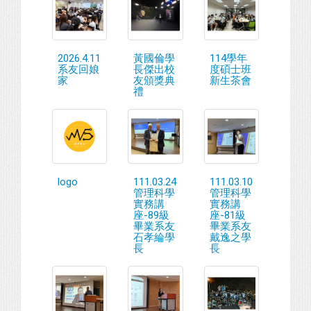
2026.4.11
黃國倫學
114學年
系友回娘
長傑出校
度碩士班
家
友頒獎典
新生茶會
禮
logo
111.03.24
111.03.10
管理科學
管理科學
實務講
實務講
座-89級
座-81級
畢業系友
畢業系友
石孝綸學
戴逸之學
長
長