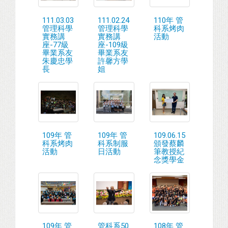
111.03.03
111.02.24
110年 管
管理科學
管理科學
科系烤肉
實務講
實務講
活動
座-77級
座-109級
畢業系友
畢業系友
朱慶忠學
許馨方學
長
姐
109年 管
109年 管
109.06.15
科系烤肉
科系制服
頒發蔡麟
活動
日活動
筆教授紀
念獎學金
109年 管
管科系50
108年 管