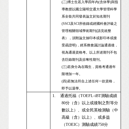
(二)
博士生若入學四年內(含休學)與指
導教授以國立陽明交通大學管理科學
系全銜共同發表論文於知名期刊
(SSCI及SCI所收錄或經國科會評級之
管理相關領域學術期刊(請見統整
表），須附論文抽印本或影印本或接
受函證明)，經系務會議討論通過後，
視為通過資格考。以上所述期刊不包
含巨錄期刊及掠奪性期刊。
(三)若身分為在職生，資格考通過年
限增加一年。
(四)若無法符合上述任何一款資格，
即予以退學。
1.
通過托福（
TOEFL-iBT
測驗成績
80
分（含）以上或後制之對等分
數以上）、或全民英檢測驗（中
高級（含）以上）、或多益
（
TOEIC
）測驗成績
750
分