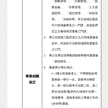
「策略管理」、「行銷管理」、「財
務金融」、「作業管理」、「人力資
源管理」、「資訊管理」、「科技管
理」、「決策科學」等九領域任選其
中六領域修畢至少一門課，並就其擇
定之主修領域另選修三門課。
4.
博士生除第三點所述之九大領域選修規
定外，尚須於方法類領域課程選修至
少三門。
5.
博士生擇定指導教授後每學期均應選修
「個別研究」。
6.
通過博士學位考試。
(一)
博士班資格考上、下學期初
由博
畢業相關
委會統一舉行一次。資格考分兩部
規定
分，第一部分選考方法類二科
，
第二
部分
須
由第
3
點所列九
領域中
任選一
領域
應考
。
資格考須於入學後三年內
(
含休學
)
通過。