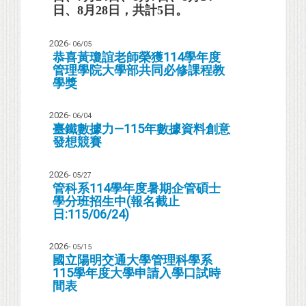
日
、
8
月
28
日
，共計
5
日。
2026-
06/05
恭喜黃瓊誼老師榮獲114學年度
管理學院大學部共同必修課程教
學獎
2026-
06/04
臺鐵數據力—115年數據資料創意
發想競賽
2026-
05/27
管科系114學年度暑期企管碩士
學分班招生中(報名截止
日:115/06/24)
2026-
05/15
國立陽明交通大學管理科學系
115學年度大學申請入學口試時
間表