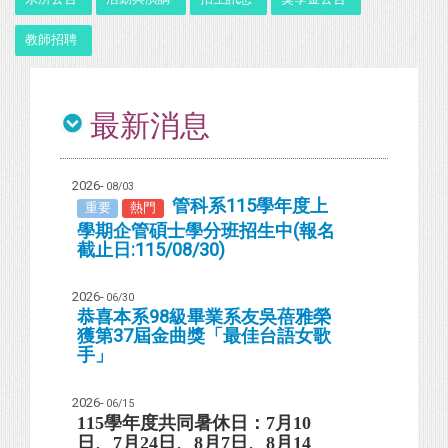
教師招聘
最新消息
2026-
08/03
管科系115學年度上
重要
熱門
學期企管碩士學分班招生中(報名
截止日:115/08/30)
2026-
06/30
恭喜本系98級畢業系友吳蓓雅榮
獲第37屆金曲獎「最佳台語女歌
手」
2026-
06/15
115
學年度共同暑休日：
7
月
10
日
、
7
月
24
日
、
8
月
7
日
、
8
月
14