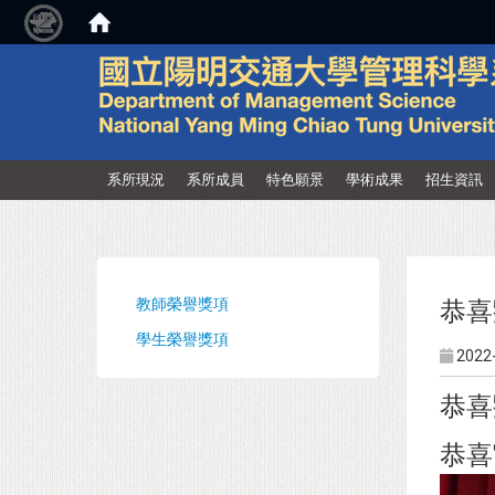
:::
系所現況
系所成員
特色願景
學術成果
招生資訊
:::
教師榮譽獎項
恭喜
學生榮譽獎項
2022
恭喜
恭喜