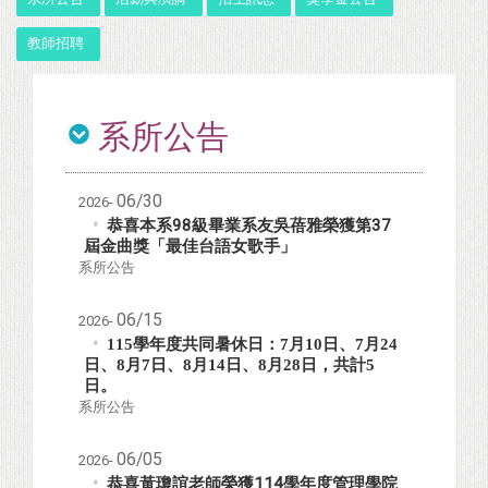
教師招聘
系所公告
06/30
2026-
恭喜本系98級畢業系友吳蓓雅榮獲第37
屆金曲獎「最佳台語女歌手」
系所公告
06/15
2026-
115
學年度共同暑休日：
7
月
10
日
、
7
月
24
日
、
8
月
7
日
、
8
月
14
日
、
8
月
28
日
，共計
5
日。
系所公告
06/05
2026-
恭喜黃瓊誼老師榮獲114學年度管理學院