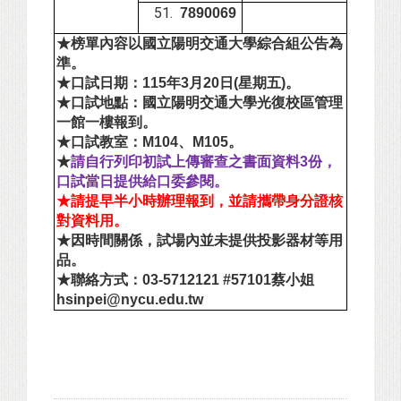
7890069
★榜單內容以國立陽明交通大學綜合組公告為
準。
★口試日期：115年3月20日(星期五)。
★口試地點：國立陽明交通大學光復校區管理
一館一樓報到。
★口試教室：M104、M105。
★
請自行列印初試上傳審查之
書面
資料3份，
口試當日提供給口委參閱。
★請提早半小時辦理報到，並請攜帶身分證核
對資料用。
★因時間關係，試場內並未提供投影器材等用
品。
★聯絡方式：03-5712121 #57101蔡小姐
hsinpei@nycu.edu.tw