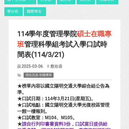
學分班
國際學生
114學年度管理學院
碩士在職專
班
管理科學組考試入學口試時
間表(114/3/21)
2025-03-06
蔡欣蓓
招生訊息-在職專班
★榜單內容以國立陽明交通大學綜合組公告為
準。
★口試日期：114年3月21日(星期五)。
★口試地點：國立陽明交通大學光復校區管理
一館一樓報到。
★口試教室：M104、M105。
★
請自行列印書審資料3份，口試當日提供給