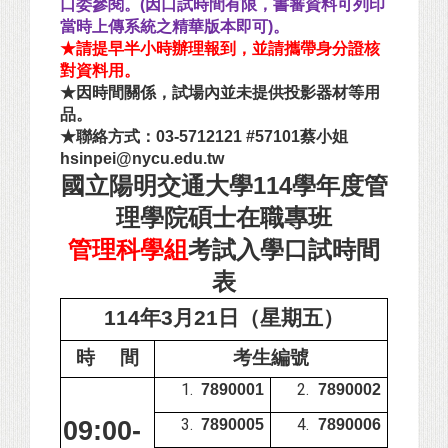
口委參閱。(因口試時間有限，書審資料可列印
當時上傳系統之精華版本即可)。
★請提早半小時辦理報到，並請攜帶身分證核
對資料用。
★因時間關係，試場內並未提供投影器材等用
品。
★聯絡方式：03-5712121 #57101蔡小姐
hsinpei@nycu.edu.tw
國立陽明交通大學114學年度管
理學院碩士在職專班
管理科學組
考試入學口試時間
表
114
年3月21日（星期五）
時 間
考生編號
7890001
7890002
09:00-
7890005
7890006