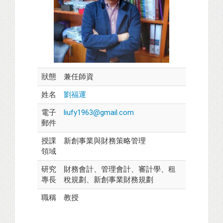
狀態
兼任師資
姓名
劉福運
電子
liufy1963@gmail.com
郵件
授課
新創事業與財務策略管理
領域
研究
財務會計、管理會計、審計學、租
專長
稅規劃、新創事業財務規劃
職稱
教授